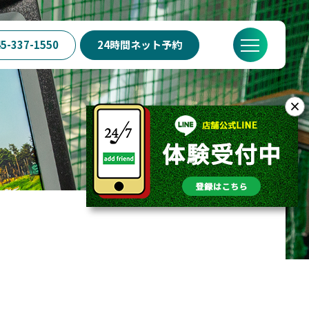
5-337-1550
24時間ネット予約
？
SWING24/7の特徴
料金
FAQ
店舗概要
×